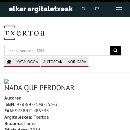
EU
ES
KATALOGOA
AUTOREAK
NOR GARA
NADA QUE PERDONAR
Autorea:
ISBN:
978-84-7148-553-3
EAN:
9788471485533
Argitaletxea:
Txertoa
Bilduma:
Larrea
Edizio data:
2014