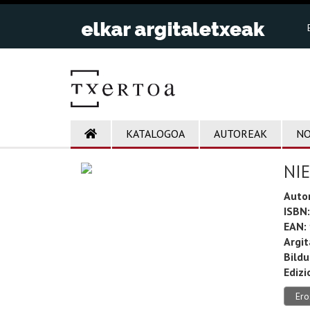
KATALOGOA
AUTOREAK
NO
NIE
Auto
ISBN:
EAN:
Argit
Bild
Edizi
Ero