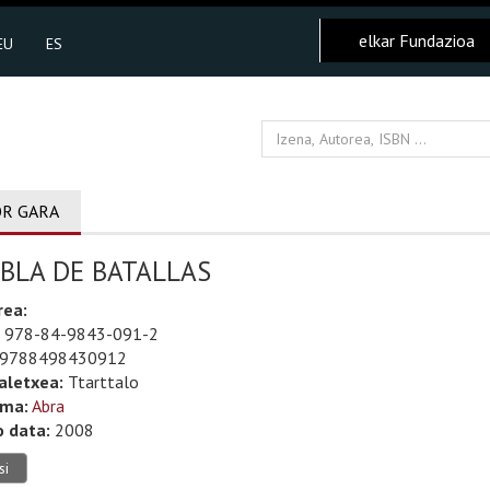
elkar Fundazioa
EU
ES
R GARA
BLA DE BATALLAS
rea:
978-84-9843-091-2
9788498430912
aletxea:
Ttarttalo
uma:
Abra
o data:
2008
si