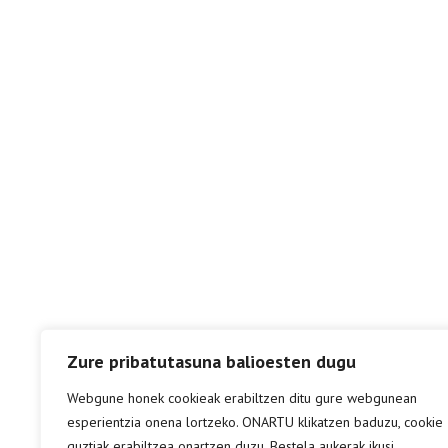
Zure pribatutasuna balioesten dugu
Webgune honek cookieak erabiltzen ditu gure webgunean
esperientzia onena lortzeko. ONARTU klikatzen baduzu, cookie
guztiak erabiltzea onartzen duzu. Bestela aukerak ikusi.