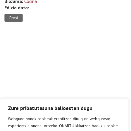
Bilduma:
Cocina
Edizio data:
Erosi
Zure pribatutasuna balioesten dugu
Webgune honek cookieak erabiltzen ditu gure webgunean
esperientzia onena lortzeko. ONARTU klikatzen baduzu, cookie