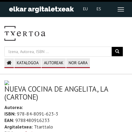
EU
ES
KATALOGOA
AUTOREAK
NOR GARA
NUEVA COCINA DE ANGELITA, LA
(CARTONE)
Autorea:
ISBN:
978-84-8091-623-3
EAN:
9788480916233
Argitaletxea:
Ttarttalo