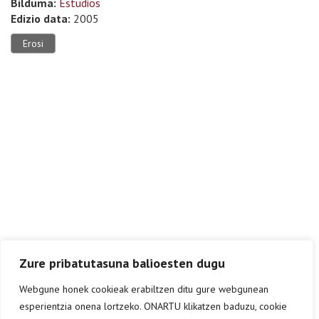
Bilduma:
Estudios
Edizio data:
2005
Erosi
Zure pribatutasuna balioesten dugu
Webgune honek cookieak erabiltzen ditu gure webgunean
esperientzia onena lortzeko. ONARTU klikatzen baduzu, cookie