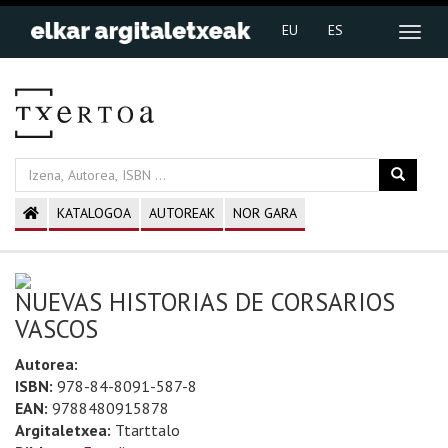
EU
ES
KATALOGOA
AUTOREAK
NOR GARA
NUEVAS HISTORIAS DE CORSARIOS
VASCOS
Autorea:
ISBN:
978-84-8091-587-8
EAN:
9788480915878
Argitaletxea:
Ttarttalo