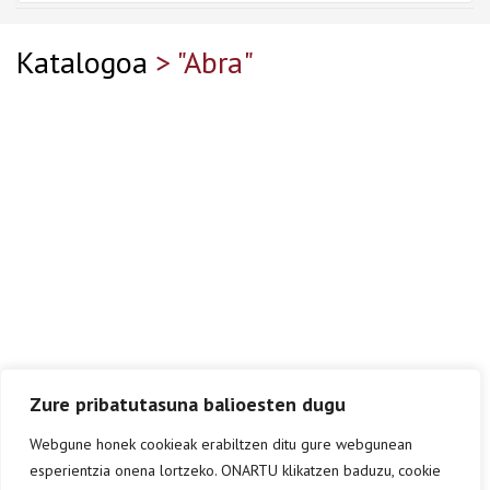
Katalogoa
> "Abra"
Zure pribatutasuna balioesten dugu
Webgune honek cookieak erabiltzen ditu gure webgunean
esperientzia onena lortzeko. ONARTU klikatzen baduzu, cookie