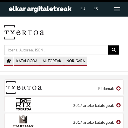
EU
ES
KATALOGOA
AUTOREAK
NOR GARA
Bildumak
2017 arteko katalogoak
2017 arteko katalogoak