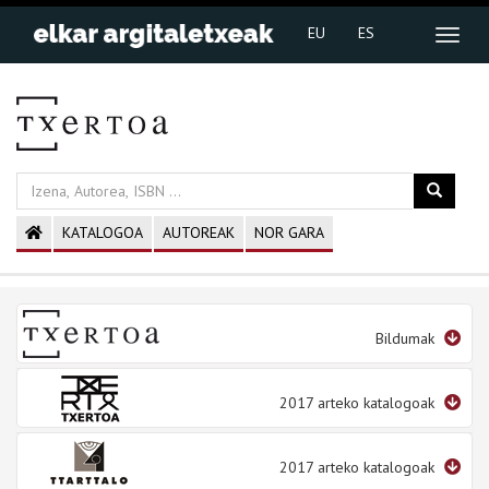
EU
ES
KATALOGOA
AUTOREAK
NOR GARA
Bildumak
2017 arteko katalogoak
2017 arteko katalogoak