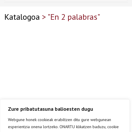
Katalogoa
> "En 2 palabras"
Zure pribatutasuna balioesten dugu
Webgune honek cookieak erabiltzen ditu gure webgunean
esperientzia onena lortzeko. ONARTU klikatzen baduzu, cookie