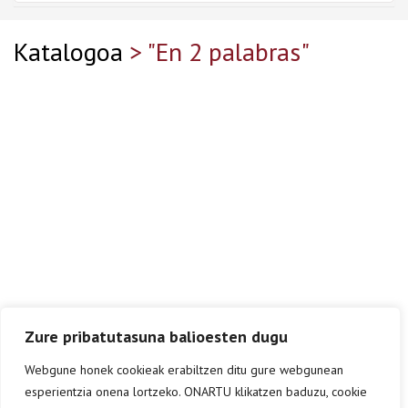
Katalogoa
> "En 2 palabras"
Zure pribatutasuna balioesten dugu
Webgune honek cookieak erabiltzen ditu gure webgunean
esperientzia onena lortzeko. ONARTU klikatzen baduzu, cookie