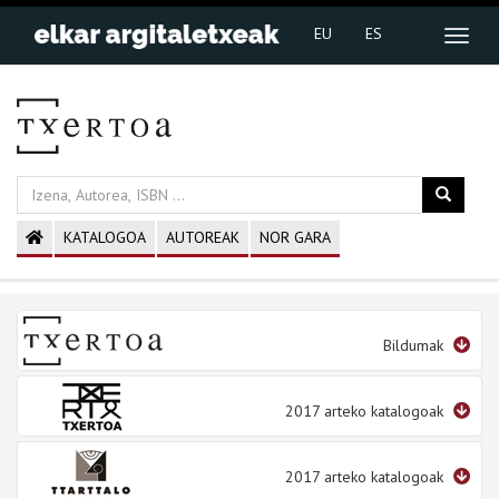
EU
ES
KATALOGOA
AUTOREAK
NOR GARA
Bildumak
2017 arteko katalogoak
2017 arteko katalogoak