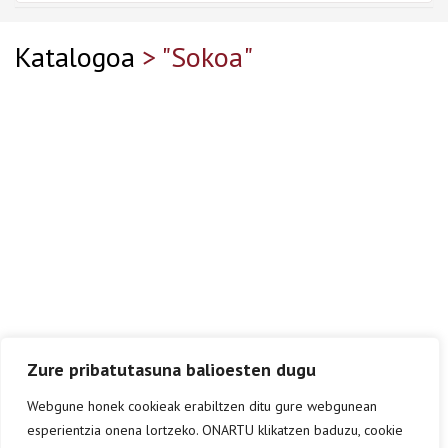
Katalogoa
> "Sokoa"
Zure pribatutasuna balioesten dugu
Webgune honek cookieak erabiltzen ditu gure webgunean
esperientzia onena lortzeko. ONARTU klikatzen baduzu, cookie