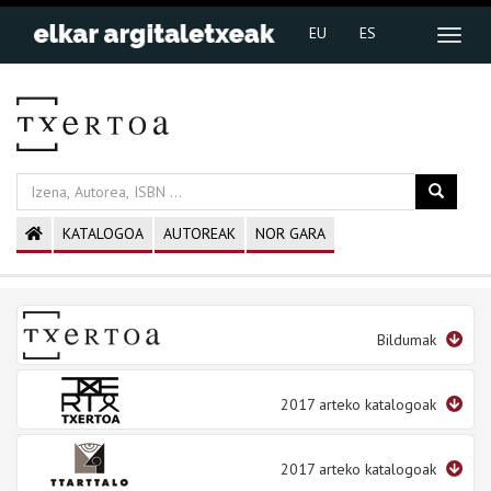
EU
ES
KATALOGOA
AUTOREAK
NOR GARA
Bildumak
2017 arteko katalogoak
2017 arteko katalogoak