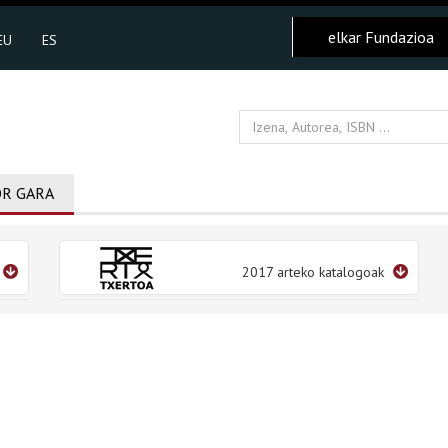
elkar Fundazioa
EU
ES
R GARA
2017 arteko katalogoak