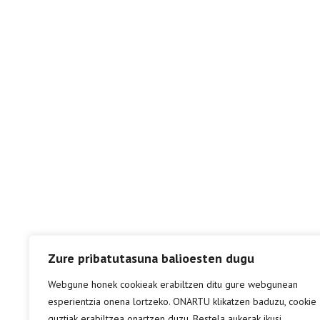
Zure pribatutasuna balioesten dugu
Webgune honek cookieak erabiltzen ditu gure webgunean
esperientzia onena lortzeko. ONARTU klikatzen baduzu, cookie
guztiak erabiltzea onartzen duzu. Bestela aukerak ikusi.