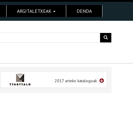
ARGITALETXEAK
DENDA
2017 arteko katalogoak