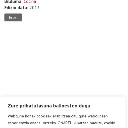
Bilduma:
Cocina
Edizio data:
2013
Erosi
Zure pribatutasuna balioesten dugu
Webgune honek cookieak erabiltzen ditu gure webgunean
esperientzia onena lortzeko. ONARTU klikatzen baduzu, cookie