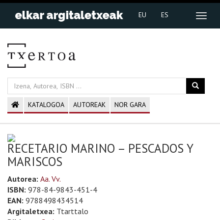
EU
ES
KATALOGOA
AUTOREAK
NOR GARA
RECETARIO MARINO – PESCADOS Y
MARISCOS
Autorea:
Aa. Vv.
ISBN:
978-84-9843-451-4
EAN:
9788498434514
Argitaletxea:
Ttarttalo