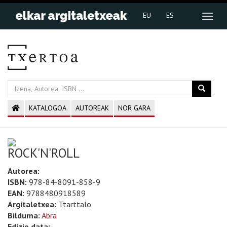
EU
ES
KATALOGOA
AUTOREAK
NOR GARA
ROCK'N'ROLL
Autorea:
ISBN:
978-84-8091-858-9
EAN:
9788480918589
Argitaletxea:
Ttarttalo
Bilduma:
Abra
Edizio data: