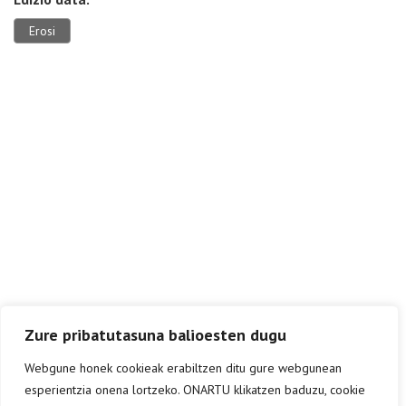
Erosi
Zure pribatutasuna balioesten dugu
Webgune honek cookieak erabiltzen ditu gure webgunean
esperientzia onena lortzeko. ONARTU klikatzen baduzu, cookie