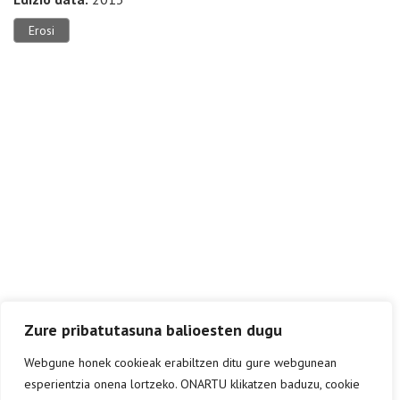
Erosi
Zure pribatutasuna balioesten dugu
Webgune honek cookieak erabiltzen ditu gure webgunean
esperientzia onena lortzeko. ONARTU klikatzen baduzu, cookie