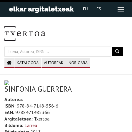
EU
ES
KATALOGOA
AUTOREAK
NOR GARA
SINFONIA GUERRERA
Autorea:
ISBN:
978-84-7148-536-6
EAN:
9788471485366
Argitaletxea:
Txertoa
Bilduma:
Larrea
Edizio data:
2013