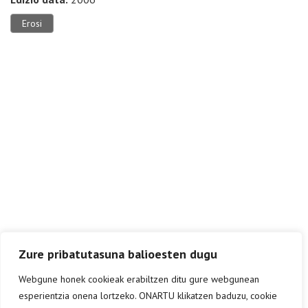
Erosi
Zure pribatutasuna balioesten dugu
Webgune honek cookieak erabiltzen ditu gure webgunean
esperientzia onena lortzeko. ONARTU klikatzen baduzu, cookie