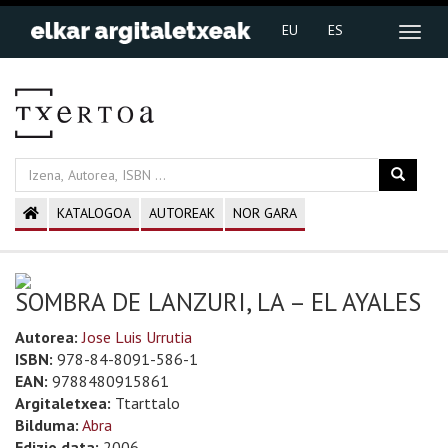
EU
ES
KATALOGOA
AUTOREAK
NOR GARA
SOMBRA DE LANZURI, LA – EL AYALES
Autorea:
Jose Luis Urrutia
ISBN:
978-84-8091-586-1
EAN:
9788480915861
Argitaletxea:
Ttarttalo
Bilduma:
Abra
Edizio data:
2006