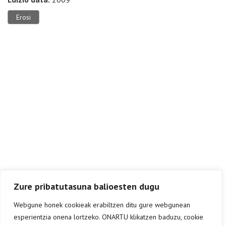
Erosi
Zure pribatutasuna balioesten dugu
Webgune honek cookieak erabiltzen ditu gure webgunean
esperientzia onena lortzeko. ONARTU klikatzen baduzu, cookie