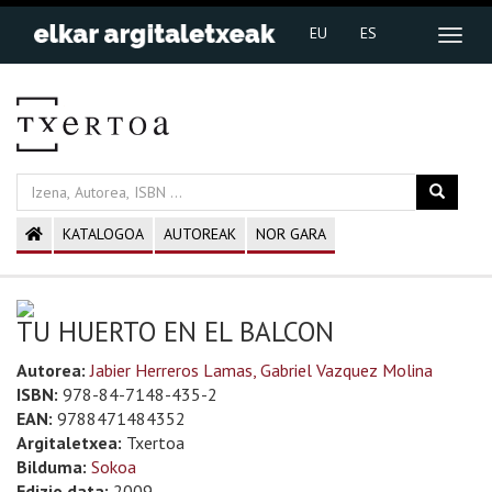
EU
ES
KATALOGOA
AUTOREAK
NOR GARA
TU HUERTO EN EL BALCON
Autorea:
Jabier Herreros Lamas, Gabriel Vazquez Molina
ISBN:
978-84-7148-435-2
EAN:
9788471484352
Argitaletxea:
Txertoa
Bilduma:
Sokoa
Edizio data:
2009