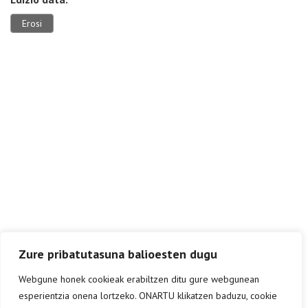
Erosi
Zure pribatutasuna balioesten dugu
Webgune honek cookieak erabiltzen ditu gure webgunean
esperientzia onena lortzeko. ONARTU klikatzen baduzu, cookie