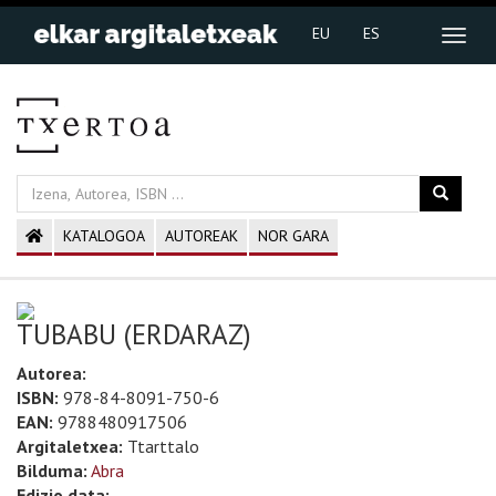
EU
ES
KATALOGOA
AUTOREAK
NOR GARA
TUBABU (ERDARAZ)
Autorea:
ISBN:
978-84-8091-750-6
EAN:
9788480917506
Argitaletxea:
Ttarttalo
Bilduma:
Abra
Edizio data: