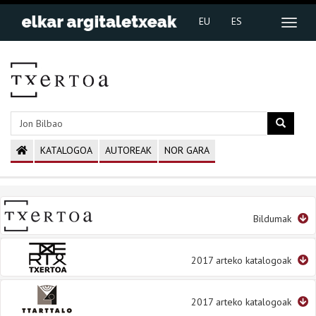
EU
ES
KATALOGOA
AUTOREAK
NOR GARA
Bildumak
2017 arteko katalogoak
2017 arteko katalogoak