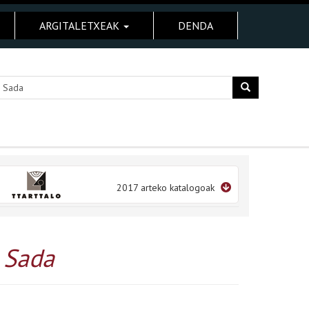
ARGITALETXEAK
DENDA
2017 arteko katalogoak
r Sada