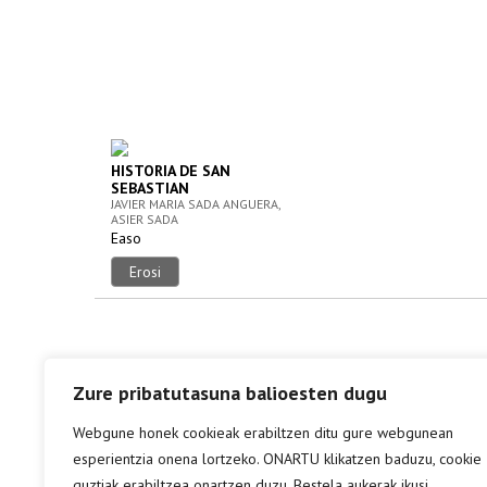
HISTORIA DE SAN
SEBASTIAN
JAVIER MARIA SADA ANGUERA,
ASIER SADA
Easo
Erosi
Zure pribatutasuna balioesten dugu
Webgune honek cookieak erabiltzen ditu gure webgunean
esperientzia onena lortzeko. ONARTU klikatzen baduzu, cookie
guztiak erabiltzea onartzen duzu. Bestela aukerak ikusi.