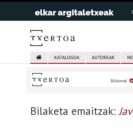
KATALOGOA
AUTOREAK
NO
Bildumak
Bilaketa emaitzak:
Jav