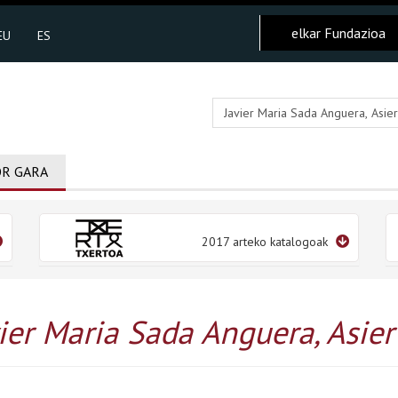
elkar Fundazioa
EU
ES
R GARA
2017 arteko katalogoak
ier Maria Sada Anguera, Asie