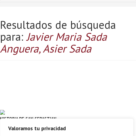
Resultados de búsqueda
para:
Javier Maria Sada
Anguera, Asier Sada
HISTORIA DE SAN SEBASTIAN
Valoramos tu privacidad
JAVIER MARIA SADA ANGUERA, ASIER
SADA