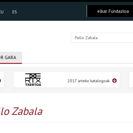
elkar Fundazioa
EU
ES
R GARA
2017 arteko katalogoak
lo Zabala