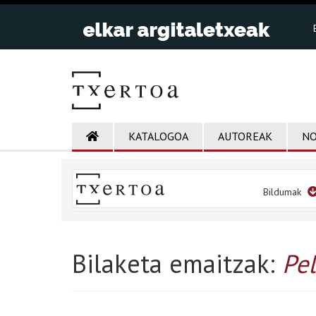
KATALOGOA
AUTOREAK
NO
Bildumak
Bilaketa emaitzak:
Pel