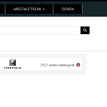
ARGITALETXEAK
DENDA
2017 arteko katalogoak