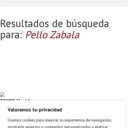
Resultados de búsqueda
para:
Pello Zabala
TIEMPO, EL – LA
METEOROLOGIA AL ALCANCE DE
Valoramos tu privacidad
TODOS
PELLO ZABALA
Leire
Usamos cookies para mejorar su experiencia de navegación,
mostrarle anuncios o contenidos personalizados y analizar
Comprar