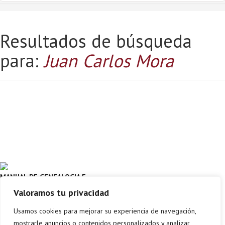
Resultados de búsqueda
para:
Juan Carlos Mora
MANUAL DE GENEALOGIA E
HISTORIA DE LA FAMILIA EN
Valoramos tu privacidad
EUSKAL HERRIA
JUAN CARLOS MORA
Aterpea
Usamos cookies para mejorar su experiencia de navegación,
mostrarle anuncios o contenidos personalizados y analizar
Comprar