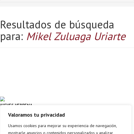
Resultados de búsqueda
para:
Mikel Zuluaga Uriarte
JUEVES VERBENA
Valoramos tu privacidad
MIKEL ZULUAGA URIARTE
Abra
Usamos cookies para mejorar su experiencia de navegación,
mostrarle anuncios o contenidos personalizados y analizar
Comprar