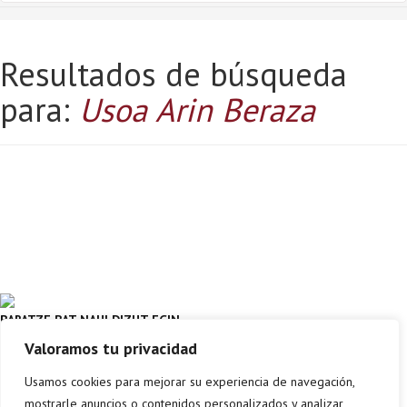
Resultados de búsqueda
para:
Usoa Arin Beraza
BARATZE BAT NAHI DIZUT EGIN…
– NOLA SORTU ETA LANDU
Valoramos tu privacidad
BARATZE BAT ETXEAN
USOA ARIN BERAZA
Leire
Usamos cookies para mejorar su experiencia de navegación,
mostrarle anuncios o contenidos personalizados y analizar
Comprar