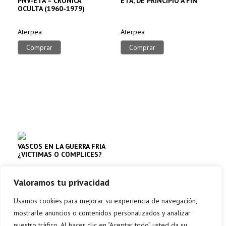
PNV-ETA – CRONICA
ETA, DE PRINCIPIO A FIN
OCULTA (1960-1979)
Aterpea
Aterpea
Comprar
Comprar
VASCOS EN LA GUERRA FRIA
¿VICTIMAS O COMPLICES?
Aterpea
Valoramos tu privacidad
Comprar
Usamos cookies para mejorar su experiencia de navegación,
mostrarle anuncios o contenidos personalizados y analizar
nuestro tráfico. Al hacer clic en “Aceptar todo” usted da su