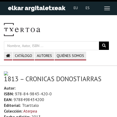
EU
ES
CATÁLOGO
AUTORES
QUIÉNES SOMOS
1813 – CRONICAS DONOSTIARRAS
Autor:
ISBN:
978-84-9843-420-0
EAN:
9788498434200
Editorial:
Ttarttalo
Colección:
Aterpea
Fecha edición:
2013