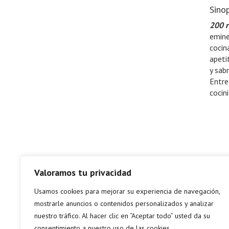
Sinop
200 r
emine
cocin
apeti
y sab
Entre
cocin
Valoramos tu privacidad
Usamos cookies para mejorar su experiencia de navegación,
mostrarle anuncios o contenidos personalizados y analizar
nuestro tráfico. Al hacer clic en “Aceptar todo” usted da su
consentimiento a nuestro uso de las cookies.