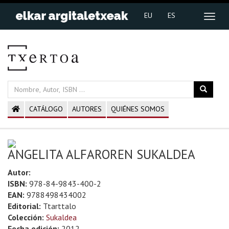
EU
ES
CATÁLOGO
AUTORES
QUIÉNES SOMOS
ANGELITA ALFAROREN SUKALDEA
Autor:
ISBN:
978-84-9843-400-2
EAN:
9788498434002
Editorial:
Ttarttalo
Colección:
Sukaldea
Fecha edición:
2012