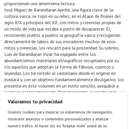
proporcionan una amenísima lectura.
José Miguel de Barandiaran Ayerbe, una figura clave de la
cultura vasca, se topó en su niñez, en el Ataun de finales del
siglo XIX y principios del XX, con mitos y creencias propias de
un modo de vida que estaba a punto de desaparecer. Él,
recorriendo pueblo a pueblo la geografía vasca y recogiendo
directamente de labios de sus moradores muchos de esos
mitos y creencias, los rescató para la posteridad. Su sobrino,
Luis de Barandiaran Irizar, ha espigado entre los
abundantísimos materiales etnográficos recopilados por su
tío aquellos que adoptan la forma de fábulas, cuentos y
leyendas. Los ha vertido al castellano desde el original en
euskara y, con un objetivo fundamentalmente divulgativo, los
presenta en este volumen en un estilo sencillo, asequible a
cualquier lector interesado. Probablemente, la prueba más
evidente de lo acertado de su selección y tratamiento de
Valoramos tu privacidad
textos sea que esta Antología de fábulas, cuentos y leyendas
del País Vasco ha alcanzado ya la décima edición, que se
Usamos cookies para mejorar su experiencia de navegación,
presenta corregida y con un aspecto renovado.
mostrarle anuncios o contenidos personalizados y analizar
nuestro tráfico. Al hacer clic en “Aceptar todo” usted da su