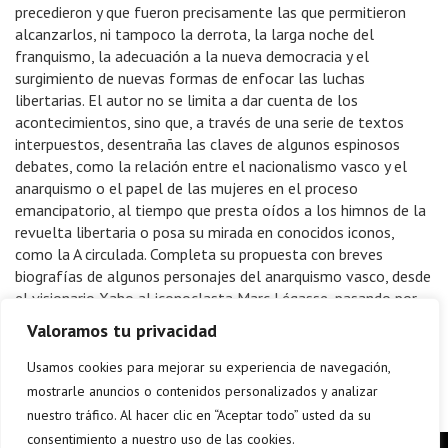
precedieron y que fueron precisamente las que permitieron
alcanzarlos, ni tampoco la derrota, la larga noche del
franquismo, la adecuación a la nueva democracia y el
surgimiento de nuevas formas de enfocar las luchas
libertarias. El autor no se limita a dar cuenta de los
acontecimientos, sino que, a través de una serie de textos
interpuestos, desentraña las claves de algunos espinosos
debates, como la relación entre el nacionalismo vasco y el
anarquismo o el papel de las mujeres en el proceso
emancipatorio, al tiempo que presta oídos a los himnos de la
revuelta libertaria o posa su mirada en conocidos iconos,
como la A circulada. Completa su propuesta con breves
biografías de algunos personajes del anarquismo vasco, desde
el visionario Xaho al iconoclasta Marc Légasse, pasando por
organizadores infatigables, como Galo Díez o Ángel
Valoramos tu privacidad
Aransáez, hombres de acción, como Gregorio Suberviola o
Félix Likiniano, mujeres «de armas tomar», como Casilda
Usamos cookies para mejorar su experiencia de navegación,
Hernáez, o «santos laicos», como Isaac Puente.
mostrarle anuncios o contenidos personalizados y analizar
nuestro tráfico. Al hacer clic en “Aceptar todo” usted da su
consentimiento a nuestro uso de las cookies.