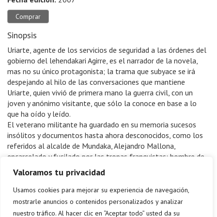
Comprar
Sinopsis
Uriarte, agente de los servicios de seguridad a las órdenes del
gobierno del lehendakari Agirre, es el narrador de la novela,
mas no su único protagonista; la trama que subyace se irá
despejando al hilo de las conversaciones que mantiene
Uriarte, quien vivió de primera mano la guerra civil, con un
joven y anónimo visitante, que sólo la conoce en base a lo
que ha oído y leído.
El veterano militante ha guardado en su memoria sucesos
insólitos y documentos hasta ahora desconocidos, como los
referidos al alcalde de Mundaka, Alejandro Mallona,
encarcelado y fusilado por las tropas franquistas; hombre de
hondas convicciones cristianas, empeñado en aferrarse a sus
Valoramos tu privacidad
valores morales incluso en tiempos de guerra.
Edorta Jiménez ha conseguido entrelazar de manera magistral
Usamos cookies para mejorar su experiencia de navegación,
la ficción y la historia en esta novela.
mostrarle anuncios o contenidos personalizados y analizar
nuestro tráfico. Al hacer clic en “Aceptar todo” usted da su