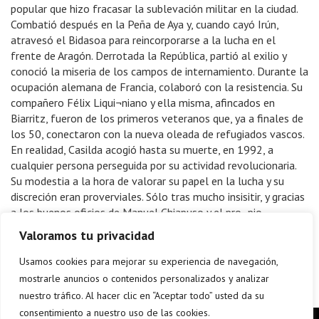
popular que hizo fracasar la sublevación militar en la ciudad.
Combatió después en la Peña de Aya y, cuando cayó Irún,
atravesó el Bidasoa para reincorporarse a la lucha en el
frente de Aragón. Derrotada la República, partió al exilio y
conoció la miseria de los campos de internamiento. Durante la
ocupación alemana de Francia, colaboró con la resistencia. Su
compañero Félix Liqui¬niano y ella misma, afincados en
Biarritz, fueron de los primeros veteranos que, ya a finales de
los 50, conectaron con la nueva oleada de refugiados vascos.
En realidad, Casilda acogió hasta su muerte, en 1992, a
cualquier persona perseguida por su actividad revolucionaria.
Su modestia a la hora de valorar su papel en la lucha y su
discreción eran proverviales. Sólo tras mucho insisitir, y gracias
a los buenos oficios de Manuel Chiapuso y el pro¬pio
Liquiniano, el autor de este libro consiguió que se aviniese a
Valoramos tu privacidad
desgranar algunos de sus recuerdos. Este libro recoge su
escueto testimonio sobre una trayectoria vital que la ha
Usamos cookies para mejorar su experiencia de navegación,
convertido en una figura mítica.
mostrarle anuncios o contenidos personalizados y analizar
nuestro tráfico. Al hacer clic en “Aceptar todo” usted da su
consentimiento a nuestro uso de las cookies.