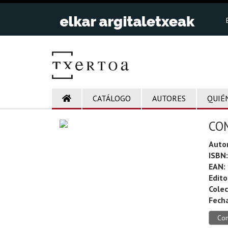
CATÁLOGO
AUTORES
QUIÉ
CO
Auto
ISBN:
EAN:
Edito
Colec
Fecha
Co