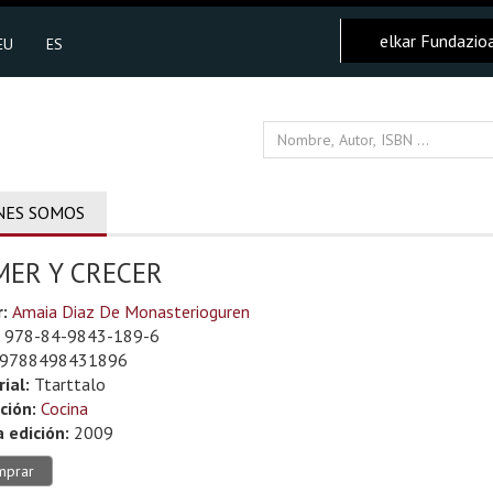
elkar Fundazio
EU
ES
NES SOMOS
MER Y CRECER
r:
Amaia Diaz De Monasterioguren
978-84-9843-189-6
9788498431896
rial:
Ttarttalo
ción:
Cocina
 edición:
2009
mprar