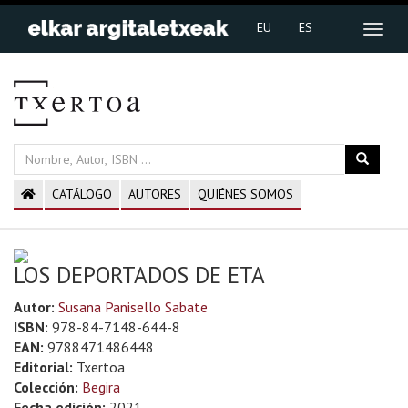
EU
ES
CATÁLOGO
AUTORES
QUIÉNES SOMOS
LOS DEPORTADOS DE ETA
Autor:
Susana Panisello Sabate
ISBN:
978-84-7148-644-8
EAN:
9788471486448
Editorial:
Txertoa
Colección:
Begira
Fecha edición:
2021