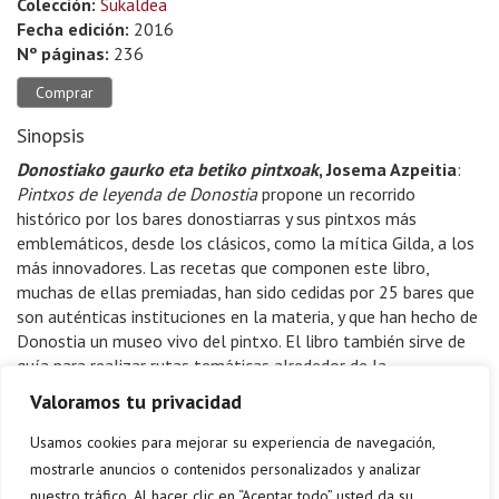
Colección:
Sukaldea
Fecha edición:
2016
Nº páginas:
236
Comprar
Sinopsis
Donostiako gaurko eta betiko pintxoak
, Josema Azpeitia
:
Pintxos de leyenda de Donostia
propone un recorrido
histórico por los bares donostiarras y sus pintxos más
emblemáticos, desde los clásicos, como la mítica Gilda, a los
más innovadores. Las recetas que componen este libro,
muchas de ellas premiadas, han sido cedidas por 25 bares que
son auténticas instituciones en la materia, y que han hecho de
Donostia un museo vivo del pintxo. El libro también sirve de
guía para realizar rutas temáticas alrededor de la
gastronomía en miniatura donostiarra.
Pintxos de leyenda de
Valoramos tu privacidad
Donostia
nace con la vocación de ser la mejor guía y
acompañante de quien quiera cocinar o recorrer, descubrir y
Usamos cookies para mejorar su experiencia de navegación,
degustar el pintxo, sea en casa o en la barra de un bar.
mostrarle anuncios o contenidos personalizados y analizar
nuestro tráfico. Al hacer clic en “Aceptar todo” usted da su