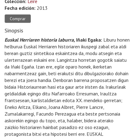
Colección:
Leire
Fecha edición:
2013
Comprar
Sinopsis
Euskal Herriaren historia laburra,
Iñaki Egaka:
Liburu honen
helburua Euskal Herriaren historiaren ikuspegi zabal eta aldi
berean guztiz sintetikoa eskaintzea da, modu atsegin eta
ulerterrazean eskaini ere. Langintza horretan gogotik saiatu
da Iñaki Egaña. Izan ere, egile oparo honek, ikerketan
nabarmentzeaz gain, beti erakutsi ditu dibulgaziorako dohain
berezi eta joera handia. Denboran barrena proposatzen digun
bidaia Historiaurrean hasi eta gaur arte iristen da. Irakurleak
geldialdiak egingo ditu Nafarroako Erresuman, Iraultza
frantsesean, karlistaldietan edota XX. mendeko gerretan;
Eneko Aritza, Elkano, Joana Albret, Pierre Lancre,
Zumalakarregi, Facundo Perezagua eta beste pertsonaia
askorekin egingo du topo, eta, halaber, bidera aterako
zaizkio historiaren hainbat pasadizo ez oso ezagun,
protagonista bitxi eta hipotesi berri ere. EUSKAL