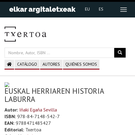
EU
ES
CATÁLOGO
AUTORES
QUIÉNES SOMOS
EUSKAL HERRIAREN HISTORIA
LABURRA
Autor:
Iñaki Egaña Sevilla
ISBN:
978-84-7148-542-7
EAN:
9788471485427
Editorial:
Txertoa