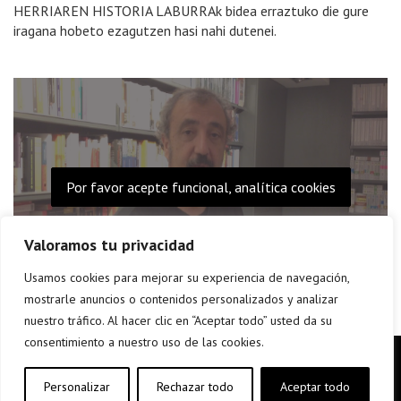
HERRIAREN HISTORIA LABURRAk bidea erraztuko die gure
iragana hobeto ezagutzen hasi nahi dutenei.
Por favor acepte funcional, analítica cookies
Valoramos tu privacidad
Usamos cookies para mejorar su experiencia de navegación,
mostrarle anuncios o contenidos personalizados y analizar
nuestro tráfico. Al hacer clic en “Aceptar todo” usted da su
consentimiento a nuestro uso de las cookies.
Copyright © elkar Argitaletxeak 2017
Lege oharra
Personalizar
Rechazar todo
Aceptar todo
Política de Cookies