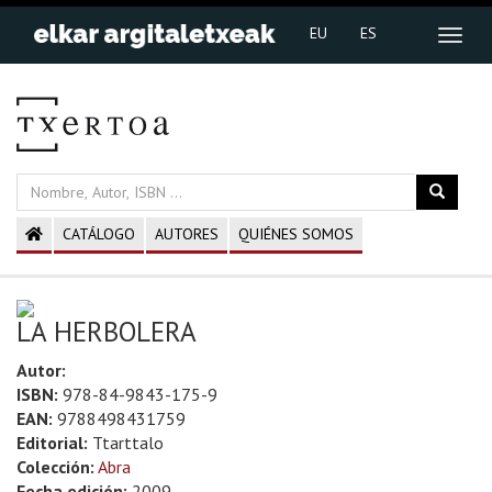
EU
ES
CATÁLOGO
AUTORES
QUIÉNES SOMOS
LA HERBOLERA
Autor:
ISBN:
978-84-9843-175-9
EAN:
9788498431759
Editorial:
Ttarttalo
Colección:
Abra
Fecha edición:
2009