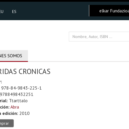
elkar Fundazio
EU
ES
NES SOMOS
RIDAS CRONICAS
:
978-84-9843-225-1
9788498432251
rial:
Ttarttalo
ción:
Abra
 edición:
2010
mprar