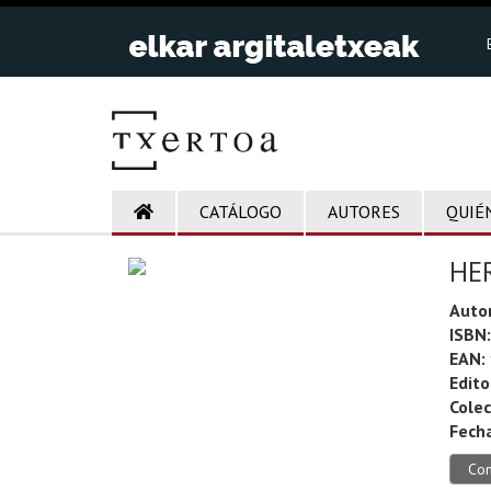
CATÁLOGO
AUTORES
QUIÉ
HE
Autor
ISBN:
EAN:
Edito
Colec
Fecha
Co