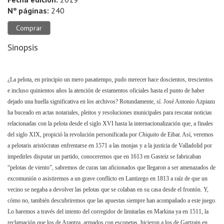
Nº páginas:
240
Comprar
Sinopsis
¿La pelota, en principio un mero pasatiempo, pudo merecer hace doscientos, trescientos
e incluso quinientos años la atención de estamentos oficiales hasta el punto de haber
dejado una huella significativa en los archivos? Rotundamente, sí. José Antonio Azpiazu
ha buceado en actas notariales, pleitos y resoluciones municipales para rescatar noticias
relacionadas con la pelota desde el siglo XVI hasta la internacionalización que, a finales
del siglo XIX, propició la revolución personificada por
Chiquito
de Eibar. Así, veremos
a pelotaris aristócratas enfrentarse en 1571 a las monjas y a la justicia de Valladolid por
impedirles disputar un partido, conoceremos que en 1613 en Gasteiz se fabricaban
“pelotas de viento”, sabremos de curas tan aficionados que llegaron a ser amenazados de
excomunión o asistiremos a un grave conflicto en Lantizego en 1813 a raíz de que un
vecino se negaba a devolver las pelotas que se colaban en su casa desde el frontón. Y,
cómo no, también descubriremos que las apuestas siempre han acompañado a este juego.
Lo haremos a través del intento del corregidor de limitarlas en Markina ya en 1511, la
reclamación que los de Arantza, armados con escopetas, hicieron a los de Gartzain en