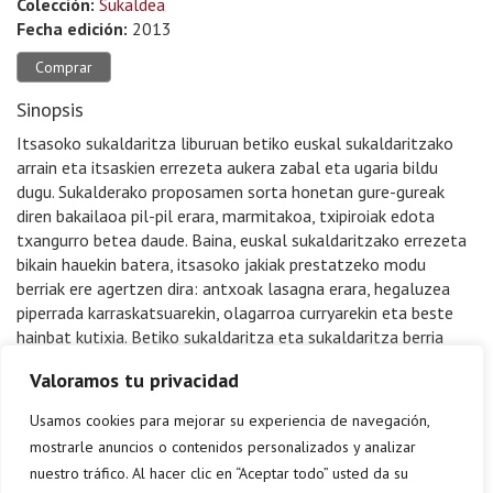
Colección:
Sukaldea
Fecha edición:
2013
Comprar
Sinopsis
Itsasoko sukaldaritza liburuan betiko euskal sukaldaritzako
arrain eta itsaskien errezeta aukera zabal eta ugaria bildu
dugu. Sukalderako proposamen sorta honetan gure-gureak
diren bakailaoa pil-pil erara, marmitakoa, txipiroiak edota
txangurro betea daude. Baina, euskal sukaldaritzako errezeta
bikain hauekin batera, itsasoko jakiak prestatzeko modu
berriak ere agertzen dira: antxoak lasagna erara, hegaluzea
piperrada karraskatsuarekin, olagarroa curryarekin eta beste
hainbat kutixia. Betiko sukaldaritza eta sukaldaritza berria
errezeta liburu batean bat eginik.
Valoramos tu privacidad
Usamos cookies para mejorar su experiencia de navegación,
mostrarle anuncios o contenidos personalizados y analizar
nuestro tráfico. Al hacer clic en “Aceptar todo” usted da su