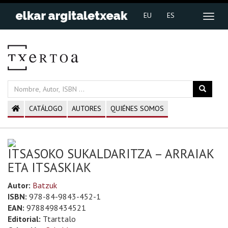
EU
ES
CATÁLOGO
AUTORES
QUIÉNES SOMOS
ITSASOKO SUKALDARITZA – ARRAIAK
ETA ITSASKIAK
Autor:
Batzuk
ISBN:
978-84-9843-452-1
EAN:
9788498434521
Editorial:
Ttarttalo