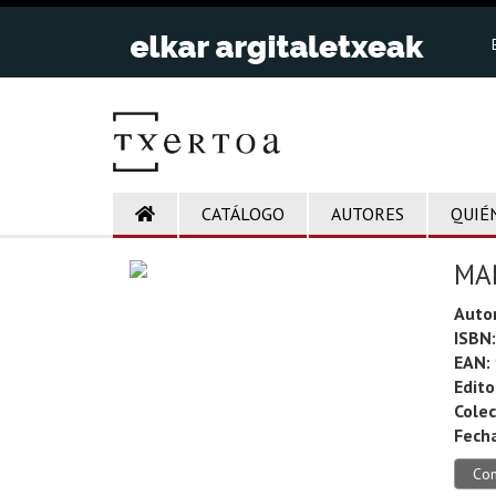
CATÁLOGO
AUTORES
QUIÉ
MA
Autor
ISBN:
EAN:
Edito
Colec
Fecha
Co