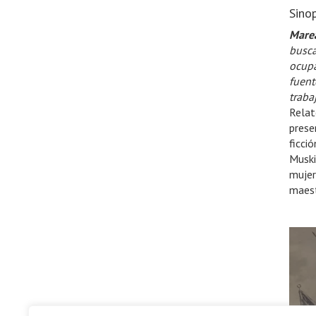
Sinop
Mare
busca
ocupa
fuent
traba
Relat
prese
ficci
Muski
mujer
maest