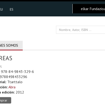
elkar Fundazio
EU
ES
NES SOMOS
REAS
:
978-84-9843-329-6
9788498433296
rial:
Ttarttalo
ción:
Abra
 edición:
2012
mprar