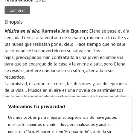
Comprar
Sinopsis
Música en el aire,
Karmele Jaio Eiguren:
Elena se pasa el día
sentada frente a la ventana de su salón, mirando a la calle y a
las nubes que resbalan por el cielo. Hace tiempo que no sale;
la soledad se ha convertido en su salvación. Sus
hijos, preocupados, han contratado a una joven ecuatoriana
para que se encargue de la casa y la anime a salir, pero Elena
se resiste, prefiere quedarse en su sillón, aferrada a sus
recuerdos.
La amistad, el amor, los celos, las ilusiones y las decepciones
de la vida… Música en el aire es una novela de sentimientos,
en la que Karmele Jaio describe con maestría la personalidad
de los personajes, inmersos en la gigante sinfonía que es la
Valoramos tu privacidad
vida, con sus contrastes, sus luces y sombras. Música en el aire
es la segunda gran novela de la escritora Karmele Jaio tras la
Usamos cookies para mejorar su experiencia de navegación,
exitosa Las manos de mi madre.
mostrarle anuncios o contenidos personalizados y analizar
nuestro tráfico. Al hacer clic en “Aceptar todo” usted da su