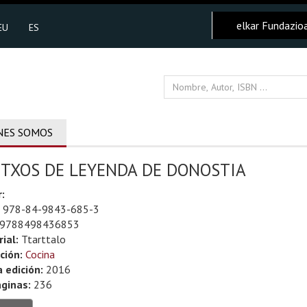
elkar Fundazio
EU
ES
NES SOMOS
NTXOS DE LEYENDA DE DONOSTIA
:
978-84-9843-685-3
9788498436853
rial:
Ttarttalo
ción:
Cocina
 edición:
2016
ginas:
236