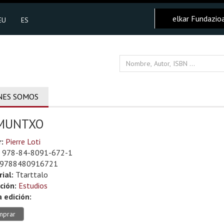
elkar Fundazio
EU
ES
NES SOMOS
MUNTXO
r:
Pierre Loti
978-84-8091-672-1
9788480916721
rial:
Ttarttalo
ción:
Estudios
 edición:
mprar