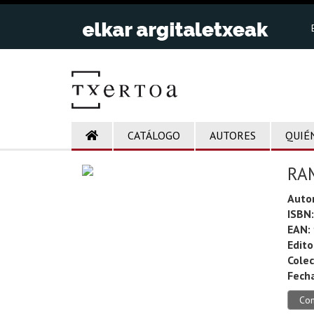
CATÁLOGO
AUTORES
QUIÉ
RA
Auto
ISBN:
EAN:
Edito
Colec
Fecha
Co