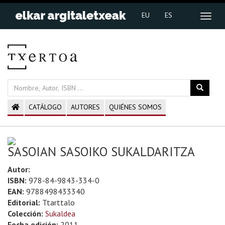
EU
ES
CATÁLOGO
AUTORES
QUIÉNES SOMOS
SASOIAN SASOIKO SUKALDARITZA
Autor:
ISBN:
978-84-9843-334-0
EAN:
9788498433340
Editorial:
Ttarttalo
Colección:
Sukaldea
Fecha edición:
2011