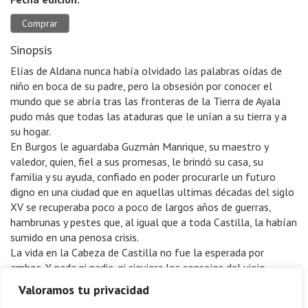
Comprar
Sinopsis
Elías de Aldana nunca había olvidado las palabras oídas de
niño en boca de su padre, pero la obsesión por conocer el
mundo que se abría tras las fronteras de la Tierra de Ayala
pudo más que todas las ataduras que le unían a su tierra y a
su hogar.
En Burgos le aguardaba Guzmán Manrique, su maestro y
valedor, quien, fiel a sus promesas, le brindó su casa, su
familia y su ayuda, confiado en poder procurarle un futuro
digno en una ciudad que en aquellas ultimas décadas del siglo
XV se recuperaba poco a poco de largos años de guerras,
hambrunas y pestes que, al igual que a toda Castilla, la habían
sumido en una penosa crisis.
La vida en la Cabeza de Castilla no fue la esperada por
ambos. Y nada ni nadie, ni siquiera los consejos del viejo
mercader, pudieron conseguir que Elías de Aldama, a quien
Valoramos tu privacidad
todos pronto conocieron como El Ayales, renunciara a un