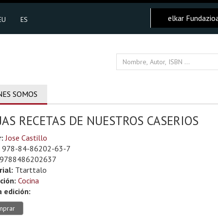
elkar Fundazio
EU
ES
NES SOMOS
JAS RECETAS DE NUESTROS CASERIOS
r:
Jose Castillo
978-84-86202-63-7
9788486202637
rial:
Ttarttalo
ción:
Cocina
 edición:
mprar