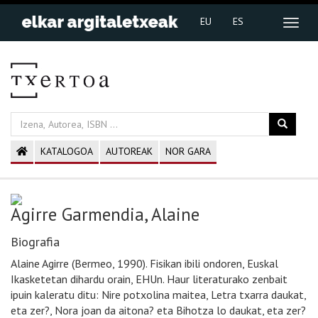
EU
ES
KATALOGOA
AUTOREAK
NOR GARA
Agirre Garmendia, Alaine
Biografia
Alaine Agirre (Bermeo, 1990). Fisikan ibili ondoren, Euskal
Ikasketetan dihardu orain, EHUn. Haur literaturako zenbait
ipuin kaleratu ditu: Nire potxolina maitea, Letra txarra daukat,
eta zer?, Nora joan da aitona? eta Bihotza lo daukat, eta zer?