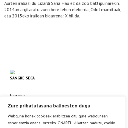
Aurten irabazi du Lizardi Saria Hau ez da zoo bat! ipuinarekin.
2014an argitaratu zuen bere lehen eleberria, Odol mamituak,
eta 2015eko irailean bigarrena: X hil da.
SANGRE SECA
Narrativa
Erosi
Zure pribatutasuna balioesten dugu
Webgune honek cookieak erabiltzen ditu gure webgunean
esperientzia onena lortzeko. ONARTU klikatzen baduzu, cookie