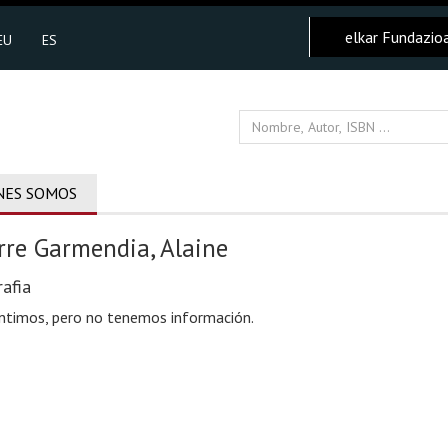
elkar Fundazio
EU
ES
NES SOMOS
rre Garmendia, Alaine
afia
ntimos, pero no tenemos información.