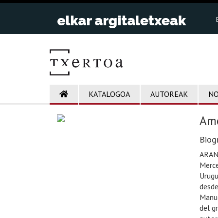
KATALOGOA
AUTOREAK
NO
Ame
Biogr
ARANT
Merce
Urugu
desde
Manue
del g