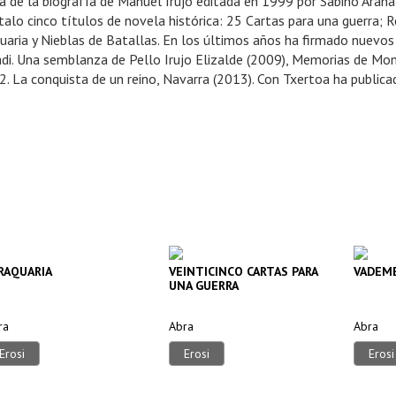
a de la biografía de Manuel Irujo editada en 1999 por Sabino Arana
talo cinco títulos de novela histórica: 25 Cartas para una guerra;
uaria y Nieblas de Batallas. En los últimos años ha firmado nuevos 
di. Una semblanza de Pello Irujo Elizalde (2009), Memorias de Mo
2. La conquista de un reino, Navarra (2013). Con Txertoa ha public
RAQUARIA
VEINTICINCO CARTAS PARA
VADEM
UNA GUERRA
ra
Abra
Abra
Erosi
Erosi
Erosi