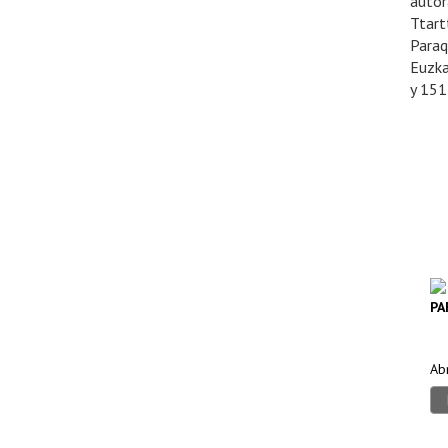
autor
Ttart
Paraq
Euzka
y 151
PA
Ab