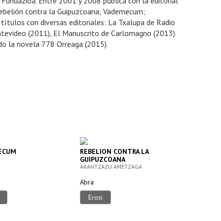
 Fundazioa. Entre 2001 y 2008 publica con la editorial
 Rebelión contra la Guipuzcoana; Vademecum;
títulos con diversas editoriales: La Txalupa de Radio
ntevideo (2011), El Manuscrito de Carlomagno (2013)
ado la novela 778 Orreaga (2015).
ECUM
REBELION CONTRA LA
GUIPUZCOANA
ARANTZAZU AMETZAGA
Abra
Erosi