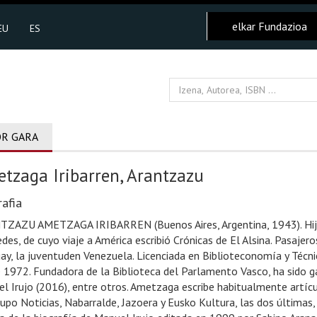
elkar Fundazioa
EU
ES
R GARA
tzaga Iribarren, Arantzazu
afia
ZAZU AMETZAGA IRIBARREN (Buenos Aires, Argentina, 1943). Hija d
des, de cuyo viaje a América escribió Crónicas de El Alsina. Pasajeros
ay, la juventuden Venezuela. Licenciada en Biblioteconomía y Técnic
 1972. Fundadora de la Biblioteca del Parlamento Vasco, ha sido g
l Irujo (2016), entre otros. Ametzaga escribe habitualmente artícul
rupo Noticias, Nabarralde, Jazoera y Eusko Kultura, las dos últimas, 