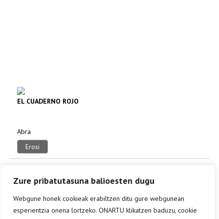
EL CUADERNO ROJO
Abra
Erosi
Zure pribatutasuna balioesten dugu
Webgune honek cookieak erabiltzen ditu gure webgunean
esperientzia onena lortzeko. ONARTU klikatzen baduzu, cookie