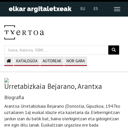
EU
ES
KATALOGOA
AUTOREAK
NOR GARA
Urretabizkaia Bejarano, Arantxa
Biografia
Arantxa Urretabizkaia Bejarano (Donostia, Gipuzkoa, 1947ko
uztailaren 1a) euskal idazle eta kazetaria da. Eleberrigintzan
jardun izan du batik bat, baina olerkigintzan eta gidoigintzan
ere egin ditu lanak. Euskaltzain urgazlea ere bada.